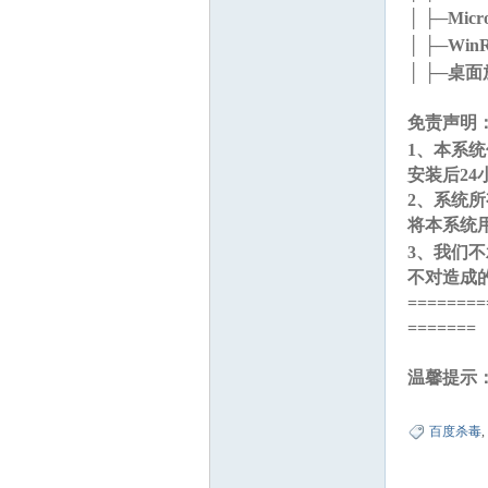
│ ├─Micros
│ ├─Wi
│ ├─桌面
免责声明
1、本系
安装后2
2、系统
将本系统
3、我们
不对造成
========
=======
! X: c% K) c$ ~
温馨提示
百度杀毒
,