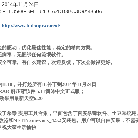
：
2014年11月24日
：
FEE3588FBFEE641CA2DD8BC3D9A4850A
：
http://www.tudoupe.com/xt/
 Y2 @0 u6 A! i0 y9 }
全的驱动，优化最佳性能，稳定的精简方案。
无病毒，无捆绑任何流氓软件。
& O: I; O- P2 M. v0 y! W# ^
安全可靠。有什么建议，欢迎反馈，下次会做得更好。
 c7 E6 h3 N+ ^: I3 p
为IE10，并打起所有IE补丁到2014年11月24日；
nRAR 解压缩软件 5.11简体中文正式版；
动采用最新天空6.20
" v2 M" b3 x+ N! ?1 q# A
放了杀毒-实用工具合集，里面包含了百度杀毒软件、土豆系统用
改器和NETFramework_4.5.2安装包。用户可以自由安装
里祝大家生活愉快！