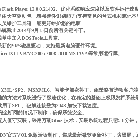
Flash Player 13.0.0.214
02、优化系统响应速度以及软件运行速
合自由天空驱动包，增强硬件识别能力(支持常见的台式机和笔记本
人员维护工具箱，能更好维护您的电脑
系统截止2014年9月15日前所有关键补丁。
2 |9 G/ @2 c b/ ]0 F& b g* x
菜单中加入DOSTools工具箱。
5 u9 Q( h5 j9 [% Q) N# R
最新的SRS磁盘驱动，支持最新电脑硬件环境。
! y, A, d0 }2 o3 d& g( @
rectX11 VB/VC2005 2008 2010 MSJAVA等常用运行库。
3 p5 |& Y3 
==================================================
Y. u u' H
：
SXML4SP2、MSXML6、智能卡加密补丁、组策略首选项客户
最佳的方法对系统进行了极速优化，在稳定的基础上极限发挥系统
禁用了SFC、破解连接数为2048 加快下载速度。
在完全断网的情况下制作，确保系统安全。
7 S. V, @4 V) Y' K1 p) V
无人值守安装，采用万能Ghost技术，安装系统过程只需5-8分
MSDN官方VOL免激活版制作，集成最新微软更新补丁，防黑屏