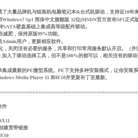
S5 ]7 u N3 R7 H
集成了大量品牌机与组装机电脑笔记本&台式机驱动，支持近10年
Windows7 Sp1 简体中文旗舰版 32位(MSDN官方发布SP1
持SATA硬盘基础上集成高等级配件驱动。
当减肥，保持原版99%功能。
+ h: V5 d* N+ V) b+ F/ F4 B
活Admin用户，更新相应软件。
化，关闭没有必要的服务，共享和打印常用服务默认开启。（并
ost 加入了驱动选择工具，但不是100%的都可以，相关没有的驱
。
( u5 x9 R, c+ x6 }1 H9 D/ k, b) R
菜单集成最新的PE微型系统。PE下支持多种安装模式，让你安装
ndows Media Player 11 和IE10并更新补丁至最新。
/ e* t7 l( |& S. A9 }
==================================================
软件
?
tX11
动创建宽带链接
; F6 h4 m$ w4 Y3 A) b! L
E10
& H j7 p) d8 j/ \/ X9 X0 z$ G