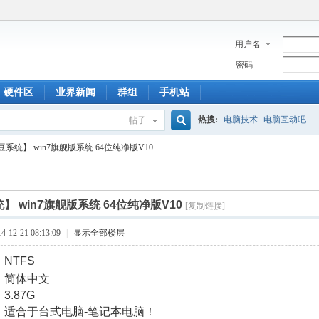
用户名
密码
硬件区
业界新闻
群组
手机站
热搜:
电脑技术
电脑互动吧
帖子
搜
豆系统】 win7旗舰版系统 64位纯净版V10
索
】 win7旗舰版系统 64位纯净版V10
[复制链接]
12-21 08:13:09
|
显示全部楼层
：
NTFS
! N" }1 B. {0 M# T" a0 E- f( H7 }2 f
：
简体中文
：
3.87G
：
适合于台式电脑-笔记本电脑！
- s' j' m# S+ W