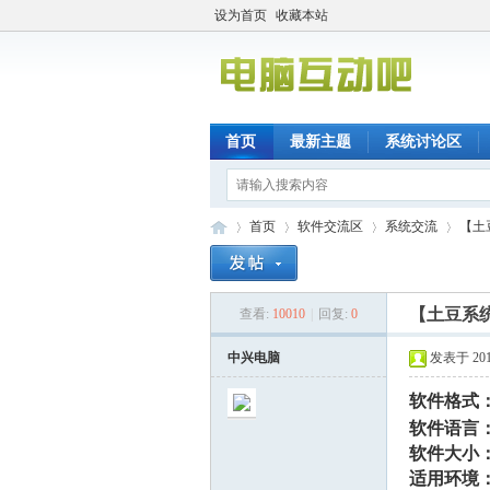
设为首页
收藏本站
首页
最新主题
系统讨论区
首页
软件交流区
系统交流
【土
【土豆系统
查看:
10010
|
回复:
0
电
»
›
›
›
中兴电脑
发表于 2014-
软件格式
软件语言
软件大小
适用环境