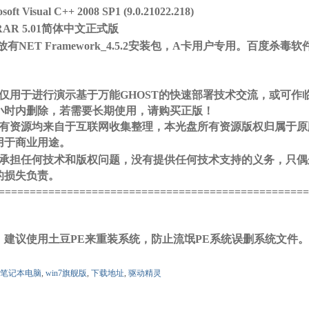
oft Visual C++ 2008 SP1 (9.0.21022.218)
& ~7 q% Q# H4 B+ t. r0 K- w: x M
nRAR 5.01简体中文正式版
% O: d0 s1 Z6 T' j( M5 e; t
放有NET Framework_4.5.2安装包，A卡用户专用。百度杀毒软
：
; J. G+ _* d+ g1 c3 m% y; S, L$ H2 t
统仅用于进行演示基于万能GHOST的快速部署技术交流，或可作
4小时内删除，若需要长期使用，请购买正版！
所有资源均来自于互联网收集整理，本光盘所有资源版权归属于
用于商业用途。
/ @8 ~, ?* ]& K3 g: y; m% m
不承担任何技术和版权问题，没有提供任何技术支持的义务，只
的损失负责。
==================================================
% B5 J( M
：建议使用土豆
PE
来重装系统，防止流氓
PE
系统误删系统文件。
笔记本电脑
,
win7旗舰版
,
下载地址
,
驱动精灵