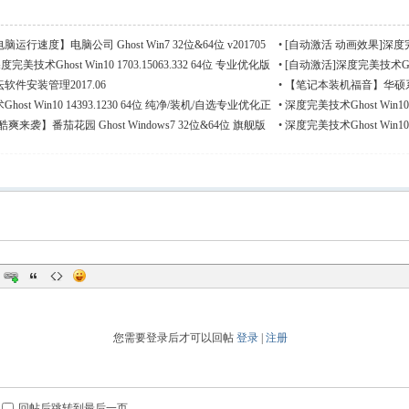
行速度】电脑公司 Ghost Win7 32位&64位 v201705
•
[自动激活 动画效果]深度完美技术G
业优化版V201...
完美技术Ghost Win10 1703.15063.332 64位 专业优化版
•
[自动激活]深度完美技术Ghost 
V2017.06
软件安装管理2017.06
•
【笔记本装机福音】华硕系统 G
v201705
ost Win10 14393.1230 64位 纯净/装机/自选专业优化正
•
深度完美技术Ghost Win10 
化版V2017.07
爽来袭】番茄花园 Ghost Windows7 32位&64位 旗舰版
•
深度完美技术Ghost Win10 
化版V2017.07
您需要登录后才可以回帖
登录
|
注册
回帖后跳转到最后一页