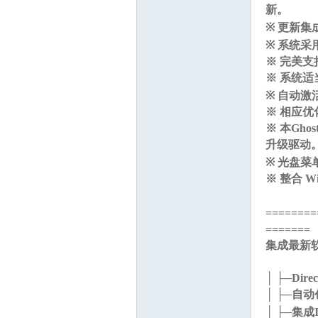
新。
" I9 F# 
※ 更新
※
系统采用
※
完美支
※
系统适
※
自动激
※
相应优
※
本Gh
升级驱动
※ 光盘
※ 整合 Wi
========
=======
集成最新
0 K" S1 B0 w& 
│ ├─Direc
│ ├─自
│ ├─集成I