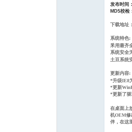
发布时间
MD5校检
脑
下载地址
系统特色:
%
釆用最齐
系统安全
土豆系统
互
更新内容:
8
*升级IE8
*更新Wi
*更新了驱
在桌面上
机OEM修
伴，在这
动