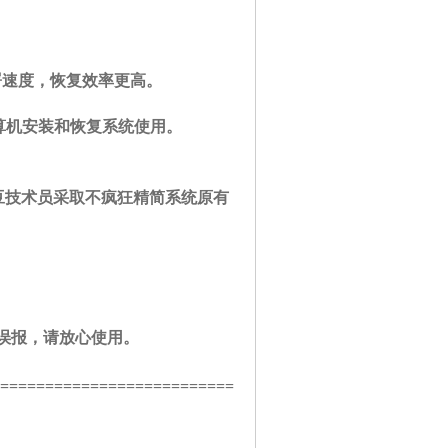
署速度，恢复效率更高。
算机安装和恢复系统使用。
豆技术员采取不疯狂精简系统原有
误报，请放心使用。
/ K+ o( T. y0 v" C$
==========================