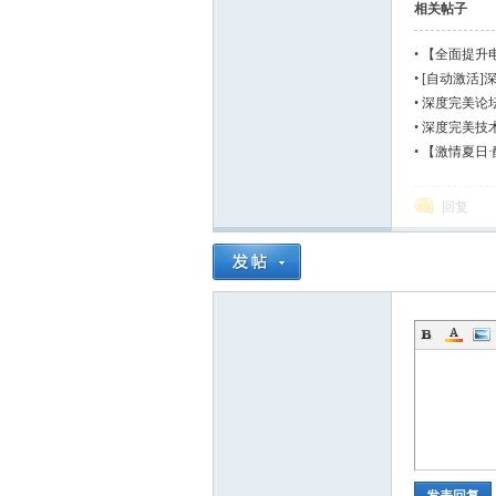
相关帖子
•
【全面提升电脑运
•
[自动激活]深度
V2017.06
•
深度完美论坛
•
深度完美技术Gh
式版V2017.07
•
【激情夏日·酷
v201705
回复
发表回复