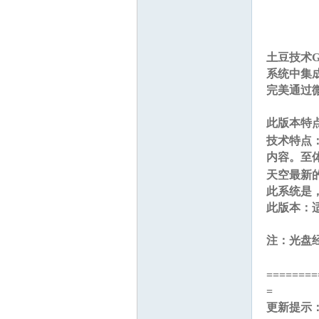
: n, x4 I- k8 D; 
土豆技术
系统中集
完美通过
* t8 T9 |8 z5 y+ 
此版本特点
技术特点
吧
内容。至
天空最新的
此系统是
此版本：
注：光盘
F3 o/ Y7 d3 i
========
=
更新提示