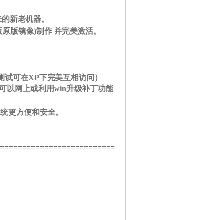
来的新老机器。
+ m- P, F L- [( h2 i; i
正式版原版镜像)制作 并完美激活。
测试可在XP下完美互相访问）
动可以网上或利用win升级补丁功能
系统更方便和安全。
+ B0 L
==========================