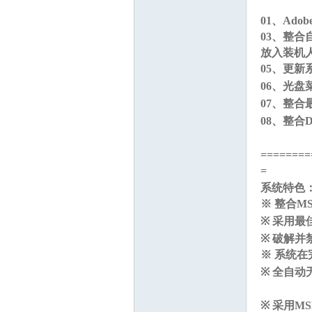
01、Adobe 
03、整
放入装机
05、更新
06、光盘
07、整合
08、整合Di
1 i; w' L% v9 t
========
=
+ h2 B# a! a0 
系统特色
※ 整合M
※ 采用
※ 破解并
※ 系统
※ 全自动
~+ Y6 t
※ 采用