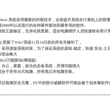
`" r m0 q2 q# S6 f
Ghost 系统采用最新的封装技术，全面提升系统在计算机上的部
成2000年以后流行的各种硬件驱动和最常用的软件。
微软正版验证，支持在线更新。适合电脑维护人员快速给各类计
^9 B
:更新了Win7系统11月24日前的所有关键补丁 。
, p2 p' [# d5 J4 z# z: J
：采用原版系统封装，为了保证系统的原味-稳定，快速-安全-土
体型会略大
9 g6 {" q4 m' K7 A0 P* S+ c
6.0万能驱动(增强版)
，办公，家庭，娱乐的必备系统，所谓功能强大
适合于所有台式电脑，所有笔记本电脑安装。
经过检测安全无毒，PE中的部分破解软件可能会被个别杀毒软件
==================================================
：