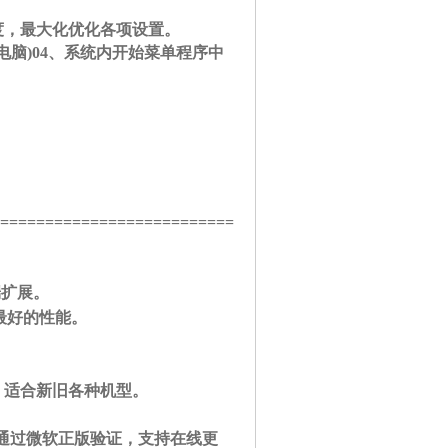
度，最大化优化各项设置。
电脑)
04、系统内开始菜单程序中
[+ x6 x
==========================
端扩展。
( c$ s7 j, W1 e6 f! N8 Z
最好的性能。
$ i7 A( O6 G; @. u0 f1 @6 C
钟，适合新旧各种机型。
3 P9 @! L! T6 Y-
，通过微软正版验证，支持在线更