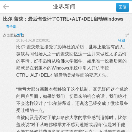
业界新闻
回复
比尔·盖茨：最后悔设计了CTRL+ALT+DEL启动Windows
看全部
水手
#
点击重新加载
1
2016-10-18 23:30:01
收藏
比尔·盖茨最近接受了彭博社的采访，世界上最富有的人、
微软共同创始人之一的盖茨回忆这一生并未做过太多后悔
的事情，好不后悔从哈佛大学辍学。如果唯一说要后悔的
那就是在老版本的Windows系统中引入开机需按
CTRL+ALT+DEL才能启动登录界面的变态方法。
“幸亏大部分新版本都移除了这个机制。毫无疑问这个尴尬
的用户界面，如果给我们一切重来的机会的话，我们绝对
不会这样设计了”比尔解释道，还说这已经变成了微软最备
受吐槽的一点。
当被问及是否对于放弃哈佛大学的学业感到遗憾时，比尔
盖茨说“对于从哈佛辍学并不感到遗憾或后悔”但是对于他
不能在哈佛花费更多学时觉得有些“不幸”，不过他觉得他