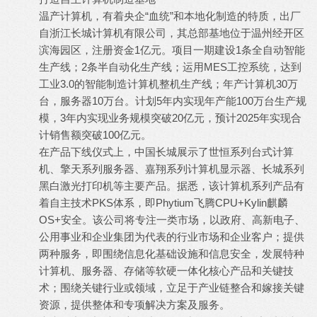
温产计算机，有着央企“血统”和本地化制造的特质，出厂
自浙江长城计算机有限公司，其总部基地位于温州经开区
滨海园区，注册资金1亿元。项目一期建设1条全自动智能
生产线；2条半自动化生产线；运用MES工控系统，达到
工业3.0的智能制造计算机整机生产线；年产计算机30万
台，服务器10万台。计划5年内实现年产能100万台生产规
模，3年内实现业务规模突破20亿元，预计2025年实现合
计销售额突破100亿元。
在产品下线仪式上，中国长城展示了世恒系列台式计算
机、擎天系列服务器、嘉翔系列计算机显示器、长城系列
黑白激光打印机等主要产品。据悉，该计算机系列产品有
着自主技术PKS体系，即Phytium飞腾CPU+Kylin麒麟
OS+安全。该公司将专注一类市场，以政府、高新电子、
公用事业和企业集团为代表的行业市场和企业客户；提供
两种服务，即围绕信息化基础设施和信息安全，发展特种
计算机、服务器、存储等软硬一体化核心产品和关键技
术；围绕关键行业或领域，立足于产业链整合和嫁接关键
资源，提供整体和专项解决方案及服务。