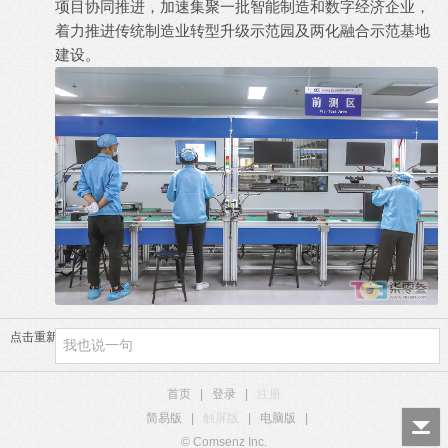
项目协同推进，加速集聚一批智能制造和数字经济企业，
着力推进传统制造业转型升级示范园及两化融合示范基地
建设。
点击重新加载
首页
|
登录
|
注册
简易版
|
触屏版
|
电脑版
|
© Comsenz Inc.