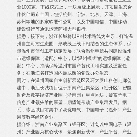
业1000家。下线仪式上，一块展板上展示，其项目生态合
作伙伴遍布全国，包括杭州、宁波、北京、天津、上海、
苏州等地的多家软硬件公司，以及中国电信、中国移动、
建设银行等通讯运营商和大型银行。
据悉，接下去，浙江长城将以PK技术路线为主导，打造温
州自主可控生态圈，形成线上线下相结合的生态体系，保
障温州市信创工程稳定发展；联合温州电信共同建设温州
市运维保障（适配）中心，以“温州模式”的运维保障（适
配）中心，持续保障温州市国产替代工程实施及适配任
务；在浙江省打造国内最成熟的党政办公生态。
同时，在温州国家自主创新示范区及环大罗山科创走廊创
建中，浙江长城项目位于浙南产业集聚区（经开区）智能
制造及数字经济产业园（浙南园）重点区块，被寄予电子
信息产业领头羊的厚望，期望能带动产业集群发展。据
悉，该区域目前集中了欧珑电气、中国电子（温州）产业
园等数字经济企业。
据介绍，浙南产业集聚区（经开区）计划以中国电子（温
州）产业园为核心载体，聚焦创新载体、产业平台、产业