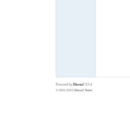
脑
互
Powered by
Discuz!
X3.4
© 2001-2023
Discuz! Team
.
动