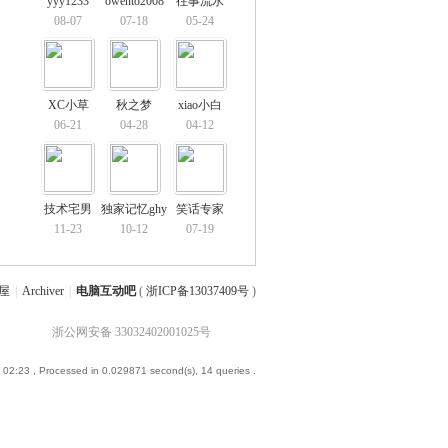
yyy1233
owento2008
往事流水
08-07
07-18
05-24
XC小草
秋之梦
xiao小白
06-21
04-28
04-12
技术宅男
独家记忆ghy
笑话专家
11-23
10-12
07-19
屋
|
Archiver
|
电脑互动吧
(
浙ICP备13037409号
)
浙公网安备 33032402001025号
 02:23
, Processed in 0.029871 second(s), 14 queries .