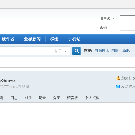
用户名
密码
硬件区
业界新闻
群组
手机站
热搜:
电脑技术
电脑互动吧
帖子
搜
加为好
esSmeva
索
发送消
://0577it.com/?138461
题
日志
相册
记录
分享
留言板
个人资料