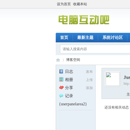
设为首页
收藏本站
首页
最新主题
系统讨论区
博客空间
日志
发布
Jx
相册
上传
http
电
›
分享
添加
主
记录
{userpanelarea2}
还没有相关动态