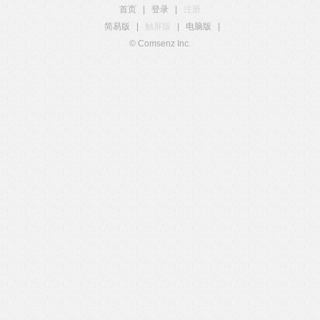
首页
|
登录
|
注册
简易版
|
触屏版
|
电脑版
|
© Comsenz Inc.