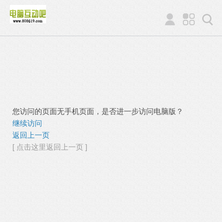
您访问的页面无手机页面，是否进一步访问电脑版？
继续访问
返回上一页
[ 点击这里返回上一页 ]